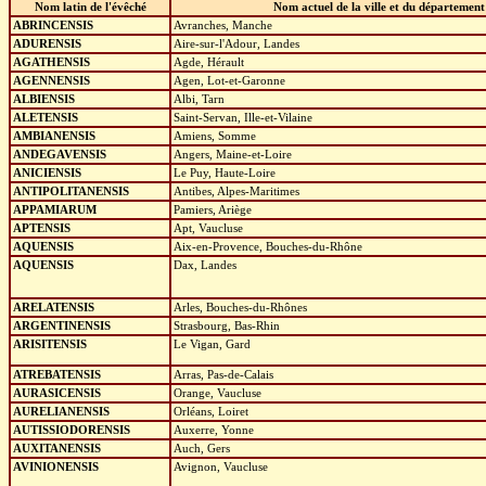
Nom latin de l'évêché
Nom actuel de la ville et du département
ABRINCENSIS
Avranches, Manche
ADURENSIS
Aire-sur-l'Adour, Landes
AGATHENSIS
Agde, Hérault
AGENNENSIS
Agen, Lot-et-Garonne
ALBIENSIS
Albi, Tarn
ALETENSIS
Saint-Servan, Ille-et-Vilaine
AMBIANENSIS
Amiens, Somme
ANDEGAVENSIS
Angers, Maine-et-Loire
ANICIENSIS
Le Puy, Haute-Loire
ANTIPOLITANENSIS
Antibes, Alpes-Maritimes
APPAMIARUM
Pamiers, Ariège
APTENSIS
Apt, Vaucluse
AQUENSIS
Aix-en-Provence, Bouches-du-Rhône
AQUENSIS
Dax, Landes
ARELATENSIS
Arles, Bouches-du-Rhônes
ARGENTINENSIS
Strasbourg, Bas-Rhin
ARISITENSIS
Le Vigan, Gard
ATREBATENSIS
Arras, Pas-de-Calais
AURASICENSIS
Orange, Vaucluse
AURELIANENSIS
Orléans, Loiret
AUTISSIODORENSIS
Auxerre, Yonne
AUXITANENSIS
Auch, Gers
AVINIONENSIS
Avignon, Vaucluse