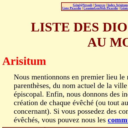
Géné@Straub
|
Sources
|
Index Arisitum
Liste Picardie
|
CousinsGenWeb Picardie
|
Généa
LISTE DES DI
AU M
Arisitum
Nous mentionnons en premier lieu le n
parenthèses, du nom actuel de la ville 
épiscopal. Enfin, nous donnons des in
création de chaque évêché (ou tout a
concernant). Si vous possedez des co
évêchés, vous pouvez nous les
commu