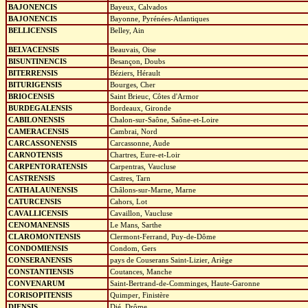
BAJONENCIS
Bayeux, Calvados
BAJONENCIS
Bayonne, Pyrénées-Atlantiques
BELLICENSIS
Belley, Ain
BELVACENSIS
Beauvais, Oise
BISUNTINENCIS
Besançon, Doubs
BITERRENSIS
Béziers, Hérault
BITURIGENSIS
Bourges, Cher
BRIOCENSIS
Saint Brieuc, Côtes d'Armor
BURDEGALENSIS
Bordeaux, Gironde
CABILONENSIS
Chalon-sur-Saône, Saône-et-Loire
CAMERACENSIS
Cambrai, Nord
CARCASSONENSIS
Carcassonne, Aude
CARNOTENSIS
Chartres, Eure-et-Loir
CARPENTORATENSIS
Carpentras, Vaucluse
CASTRENSIS
Castres, Tarn
CATHALAUNENSIS
Châlons-sur-Marne, Marne
CATURCENSIS
Cahors, Lot
CAVALLICENSIS
Cavaillon, Vaucluse
CENOMANENSIS
Le Mans, Sarthe
CLAROMONTENSIS
Clermont-Ferrand, Puy-de-Dôme
CONDOMIENSIS
Condom, Gers
CONSERANENSIS
pays de Couserans Saint-Lizier, Ariège
CONSTANTIENSIS
Coutances, Manche
CONVENARUM
Saint-Bertrand-de-Comminges, Haute-Garonne
CORISOPITENSIS
Quimper, Finistère
DIENSIS
Dié, Drôme