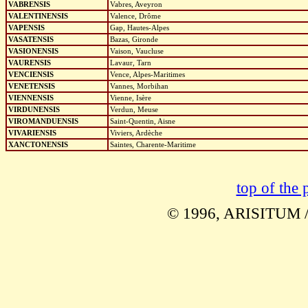
VABRENSIS
Vabres, Aveyron
VALENTINENSIS
Valence, Drôme
VAPENSIS
Gap, Hautes-Alpes
VASATENSIS
Bazas, Gironde
VASIONENSIS
Vaison, Vaucluse
VAURENSIS
Lavaur, Tarn
VENCIENSIS
Vence, Alpes-Maritimes
VENETENSIS
Vannes, Morbihan
VIENNENSIS
Vienne, Isère
VIRDUNENSIS
Verdun, Meuse
VIROMANDUENSIS
Saint-Quentin, Aisne
VIVARIENSIS
Viviers, Ardèche
XANCTONENSIS
Saintes, Charente-Maritime
top of the 
© 1996, ARISITUM /