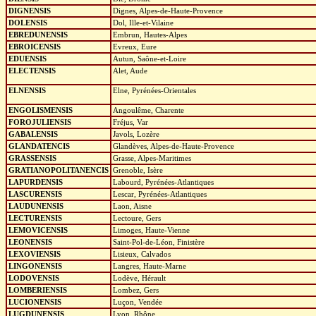
DIGNENSIS
Dignes, Alpes-de-Haute-Provence
DOLENSIS
Dol, Ille-et-Vilaine
EBREDUNENSIS
Embrun, Hautes-Alpes
EBROICENSIS
Evreux, Eure
EDUENSIS
Autun, Saône-et-Loire
ELECTENSIS
Alet, Aude
ELNENSIS
Elne, Pyrénées-Orientales
ENGOLISMENSIS
Angoulême, Charente
FOROJULIENSIS
Fréjus, Var
GABALENSIS
Javols, Lozère
GLANDATENCIS
Glandèves, Alpes-de-Haute-Provence
GRASSENSIS
Grasse, Alpes-Maritimes
GRATIANOPOLITANENCIS
Grenoble, Isère
LAPURDENSIS
Labourd, Pyrénées-Atlantiques
LASCURENSIS
Lescar, Pyrénées-Atlantiques
LAUDUNENSIS
Laon, Aisne
LECTURENSIS
Lectoure, Gers
LEMOVICENSIS
Limoges, Haute-Vienne
LEONENSIS
Saint-Pol-de-Léon, Finistère
LEXOVIENSIS
Lisieux, Calvados
LINGONENSIS
Langres, Haute-Marne
LODOVENSIS
Lodève, Hérault
LOMBERIENSIS
Lombez, Gers
LUCIONENSIS
Luçon, Vendée
LUGDUNENSIS
Lyon, Rhône