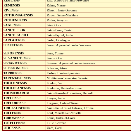
REGENSIS
Riez, Alpes-de-Haute-Provence
REMENSIS
Reims, Marne
RIVENSIS
Rieux, Haute-Garonne
ROTHOMAGENSIS
Rouen, Seine-Maritime
RUTHENENCIS
Rodez, Aveyron
SAGIENSIS
Sées, Orne
SANCTI FLORI
Saint-Flour, Cantal
SANCTI PAPULI
Saint-Papoul, Aude
SARLATENSIS
Sarlat, Dordogne
SENECENSIS
Senez, Alpes-de-Haute-Provence
SENONENSIS
Sens, Yonne
SILVANECTENSIS
Senlis, Oise
SISTARICENSIS
Sisteron, Alpes-de-Hautes-Provence
SUESSIONENSIS
Soissons, Aisne
TARBIENSIS
Tarbes, Hautes-Pyrénées
TARENTASIENCIS
Moûtier-en-Tarentaise, Savoie
THOLONENSIS
Toulon, Var
THOLOSANENSIS
Toulouse, Haute-Garonne
THOMERIARUM
Saint-Pons-de-Thomières, Hérault
TRECENSIS
Troyes, Aube
TRECORENSIS
Tréguier, Côtes d'Armor
TRICASTINENSIS
Saint-Paul-Trois-Châteaux, Drôme
TULLENSIS
Toul, Meurthe-et-Moselle
TURONENSIS
Tours, Indre-et-Loire
TUTELLENSIS
Tulle, Corrèze
UTICENSIS
Uzès, Gard