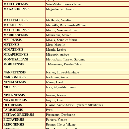
MACLOVIENSIS
Saint-Malo, Ille-et-Vilaine
MAGALONENSIS
Maguelonne, Hérault
MALLEACENSIS
Maillezais, Vendée
MASSILIENSIS
Marseille, Bouches-du-Rhône
MATISCONENSIS
Mâcon, Sâone-et-Loire
MAURIANENSIS
Maurienne, Savoie
MELDENSIS
Meaux, Seine-et-Marne
METENSIS
Metz, Moselle
MIMATENSIS
Mende, Lozère
MIRAPISCENSIS
Mirepoix, Ariège
MONTISALBANI
Montauban, Tarn-et-Garonne
MORINENSIS
Thérouanne, Pas-de-Calais
NANNETENSIS
Nantes, Loire-Atlantique
NARBONENSIS
Narbonne, Aude
NEMAUSENSIS
Nîmes, Gard
NICIENSIS
Nice, Alpes-Maritimes
NIVERNENSIS
Nevers, Nièvre
NOVIOMENCIS
Noyon, Oise
OLORENSIS
Oloron-Sainte-Marie, Pyrénées Atlantiques
PARISIENSIS
Paris
PETRAGORICENSIS
Périgueux, Dordogne
PICTAVENSIS
Poitiers, Vienne
REDONENSIS
Rennes, Ille-et-Vilaine